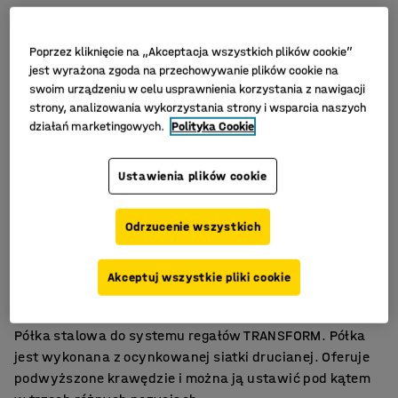
Poprzez kliknięcie na „Akceptacja wszystkich plików cookie”
jest wyrażona zgoda na przechowywanie plików cookie na
swoim urządzeniu w celu usprawnienia korzystania z nawigacji
strony, analizowania wykorzystania strony i wsparcia naszych
działań marketingowych.
Polityka Cookie
Ustawienia plików cookie
Odrzucenie wszystkich
Maks. obciążenie 120 kg
Akceptuj wszystkie pliki cookie
Ocynkowana siatka druciana
Można ustawić pod kątem
Półka stalowa do systemu regałów TRANSFORM. Półka
jest wykonana z ocynkowanej siatki drucianej. Oferuje
podwyższone krawędzie i można ją ustawić pod kątem