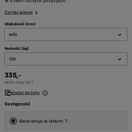
w trzech różnych pozycjach.
Czytaj więcej
Głębokość (mm)
400
Nośność (kg)
400
120
500
335,-
120
Netto (bez VAT)
135
Dodaj do listy
Dostępność
Gwarancja w latach: 7