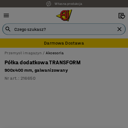
Własna produkcja
Darmowa Dostawa
Przemysł i magazyn
Akcesoria
Półka dodatkowa TRANSFORM
900x400 mm, galwanizowany
Nr art.
:
216650