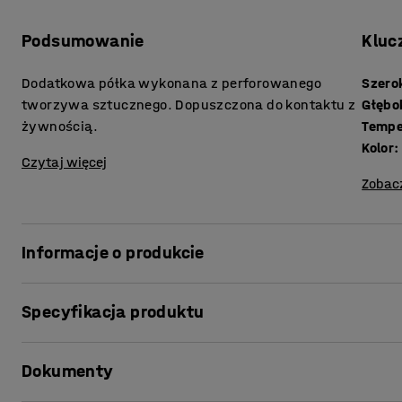
Podsumowanie
Kluc
Dodatkowa półka wykonana z perforowanego
Szero
tworzywa sztucznego. Dopuszczona do kontaktu z
Głębo
żywnością.
Tempe
Kolor
:
Czytaj więcej
Zobac
Informacje o produkcie
Specyfikacja produktu
Potrzebujesz więcej miejsca do przechowywania na regal
Szerokość
:
900
mm
zgodnie ze zmieniającymi się potrzebami!
Dokumenty
Głębokość
:
600
mm
Temperatura
:
0 - +30
°
Dodatkowe półki dopuszczone do kontaktu z żywnością to 