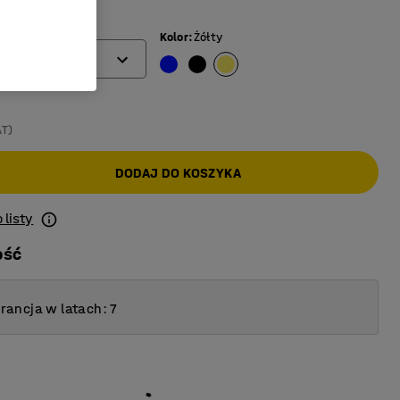
(mm)
Kolor
:
Żółty
AT)
DODAJ DO KOSZYKA
 listy
ość
ancja w latach: 7