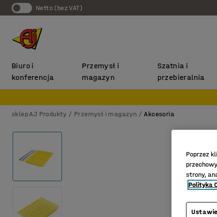
Netto (bez VAT)
Biuro i
Przemysł i
Szatnia i
konferencja
magazyn
przebieralnia
sklep AJ Produkty
Przemysł i magazyn
Akcesoria
Poprzez kl
przechowyw
strony, an
Polityka 
Ustawie