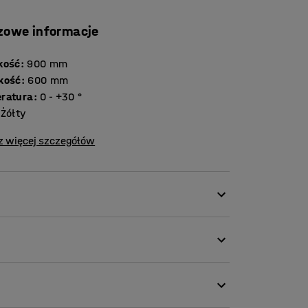
zowe informacje
kość
:
900
mm
kość
:
600
mm
ratura
:
0 - +30
°
Żółty
z więcej szczegółów
e? Dokup dodatkowe półki i przechowuj
wiele korzyści. Perforacja sprawia, że