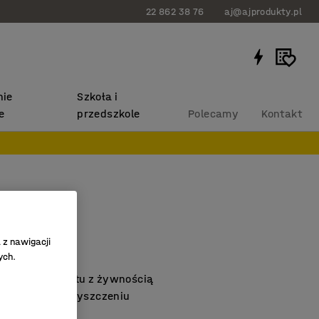
22 862 38 76
aj@ajprodukty.pl
ie
Szkoła i
e
przedszkole
Polecamy
Kontakt
dodatkowa
 mm, żółty
 z nawigacji
692
ych.
ona do kontaktu z żywnością
na i łatwa w czyszczeniu
iążenie 135 kg