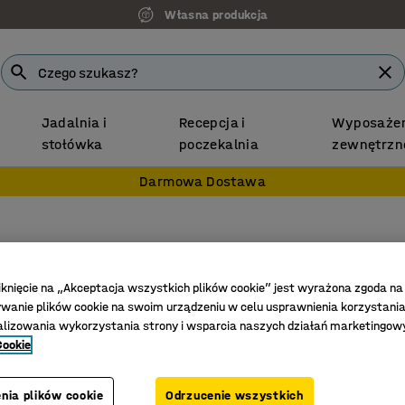
Własna produkcja
Jadalnia i
Recepcja i
Wyposażen
stołówka
poczekalnia
zewnętrzn
Darmowa Dostawa
Półka 
900x600
iknięcie na „Akceptacja wszystkich plików cookie” jest wyrażona zgoda na
anie plików cookie na swoim urządzeniu w celu usprawnienia korzystania
Nr art.
:
219
alizowania wykorzystania strony i wsparcia naszych działań marketingow
Cookie
Dopuszcz
Higienicz
nia plików cookie
Odrzucenie wszystkich
Maks. obc