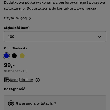
Dodatkowa półka wykonana z perforowanego tworzywa
sztucznego. Dopuszczona do kontaktu z żywnością.
Czytaj więcej
Głębokość (mm)
400
Kolor
:
Niebieski
400
500
99,-
600
Netto (bez VAT)
Dodaj do listy
Dostępność
Gwarancja w latach: 7