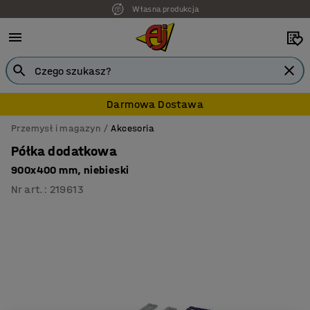
Własna produkcja
Darmowa Dostawa
Przemysł i magazyn
Akcesoria
Półka dodatkowa
900x400 mm, niebieski
Nr art.
:
219613