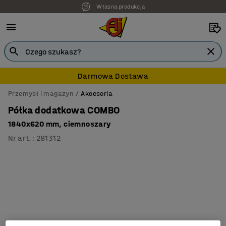
Własna produkcja
7 lat gwarancji
Darmowa Dostawa
Przemysł i magazyn
Akcesoria
Półka dodatkowa COMBO
1840x620 mm, ciemnoszary
Nr art.
:
281312