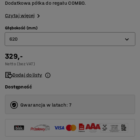
Dodatkowa półka do regału COMBO.
Czytaj więcej
Głębokość (mm)
620
329,-
470
Netto (bez VAT)
620
Dodaj do listy
775
Dostępność
Gwarancja w latach: 7