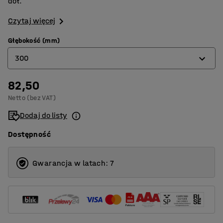
dół.
Czytaj więcej
Głębokość (mm)
300
82,50
300
Netto (bez VAT)
400
Dodaj do listy
500
Dostępność
Gwarancja w latach: 7