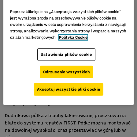
Poprzez kliknięcie na „Akceptacja wszystkich plików cookie”
jest wyrażona zgoda na przechowywanie plików cookie na
swoim urządzeniu w celu usprawnienia korzystania z nawigacji
strony, analizowania wykorzystania strony i wsparcia naszych
działań marketingowych.
Polityka Cookie
Ustawienia plików cookie
Odrzucenie wszystkich
Ułatwia organizację regałów
Akceptuj wszystkie pliki cookie
Można przestawiać
Wytrzymały design
Dodatkowa półka z blachy lakierowanej proszkowo na
biało do systemu regałów FIRST. Półkę można montować
na dowolnej wysokości oraz przestawiać w górę lub w