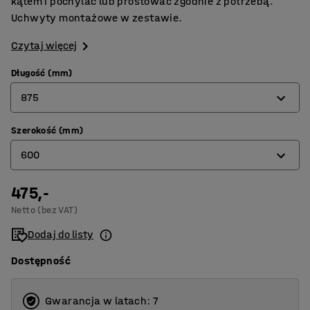
kątem i pochylać lub prostować zgodnie z potrzebą.
Uchwyty montażowe w zestawie.
Czytaj więcej
Długość (mm)
875
Szerokość (mm)
645
600
875
475,-
210
Netto (bez VAT)
300
Dodaj do listy
600
Dostępność
Gwarancja w latach: 7