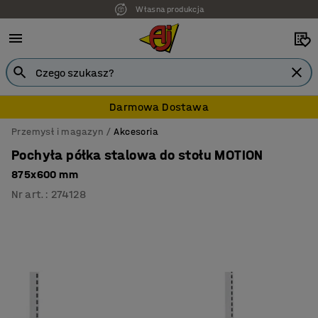
Własna produkcja
7 lat gwarancji
Darmowa Dostawa
Przemysł i magazyn
Akcesoria
Pochyła półka stalowa do stołu MOTION
875x600 mm
Nr art.
:
274128