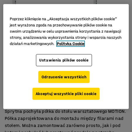
Poprzez kliknięcie na „Akceptacja wszystkich plików cookie”
jest wyrażona zgoda na przechowywanie plików cookie na
swoim urządzeniu w celu usprawnienia korzystania z nawigacji
strony, analizowania wykorzystania strony i wsparcia naszych
działań marketingowych.
Polityka Cookie
Ustawienia plików cookie
Odrzucenie wszystkich
Na niezbędne przedmioty
Do montażu między filarami
Akceptuj wszystkie pliki cookie
Łatwa regulacja
Sprytna pochyła półka do stołu warsztatowego MOTION.
Półka zaprojektowana do montażu między filarami nad
stołem. Można zamontować zarówno prosto, jak i pod