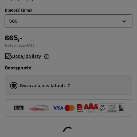
Długość (mm)
500
665,-
500
Netto (bez VAT)
1000
Dodaj do listy
Dostępność
Gwarancja w latach: 7