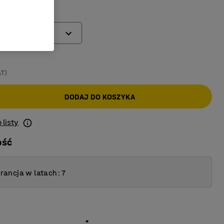
(mm)
AT)
DODAJ DO KOSZYKA
 listy
ość
ancja w latach: 7