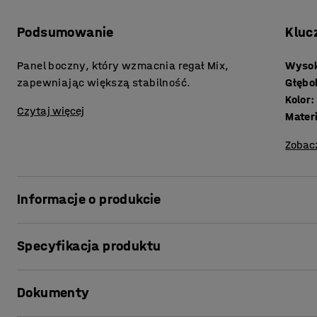
Podsumowanie
Kluc
Panel boczny, który wzmacnia regał Mix,
Wyso
zapewniając większą stabilność.
Głębo
Kolor
:
Czytaj więcej
Mater
Zobac
Informacje o produkcie
Galwanizowany panel boczny, który zapewnia dodatkową s
Specyfikacja produktu
dodaj stężenie krzyżowe, a uzyskasz optymalną stabilno
Wysokość
:
2500
mm
Dokumenty
Głębokość
:
500
mm
Kolor
:
Galwanizowany