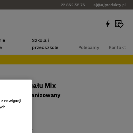
22 862 38 76
aj@ajprodukty.pl
ie
Szkoła i
e
przedszkole
Polecamy
Kontakt
amy do regału Mix
0 mm, galwanizowany
 z nawigacji
90
ych.
a stabilność
zowany
mu regałów MIX