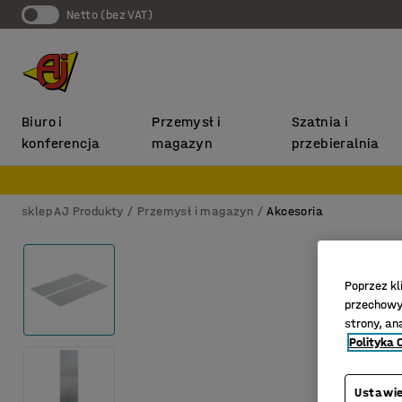
Netto (bez VAT)
Biuro i
Przemysł i
Szatnia i
konferencja
magazyn
przebieralnia
sklep AJ Produkty
Przemysł i magazyn
Akcesoria
Poprzez kl
przechowyw
strony, an
Polityka 
Ustawie