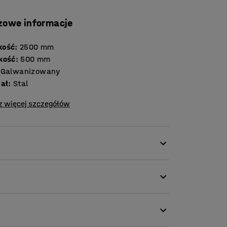
zowe informacje
kość
:
2500
mm
kość
:
500
mm
Galwanizowany
iał
:
Stal
z więcej szczegółów
tabilność regału. Zamocuj panele do ramy i
ść.