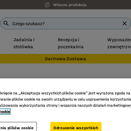
Własna produkcja
Jadalnia i
Recepcja i
Wyposażen
stołówka
poczekalnia
zewnętrzn
Darmowa Dostawa
Panel r
2500x50
iknięcie na „Akceptacja wszystkich plików cookie” jest wyrażona zgoda na
anie plików cookie na swoim urządzeniu w celu usprawnienia korzystania
Nr art.
:
271
alizowania wykorzystania strony i wsparcia naszych działań marketingow
Cookie
Doskonał
Galwani
nia plików cookie
Odrzucenie wszystkich
Do syste