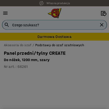
Własna produkcja
7 lat gwarancji
Darmowa Dostawa
Akcesoria do szaf
Podstawy do szaf szatniowych
Panel przedni/tylny CREATE
Do nóżek, 1200 mm, szary
Nr art.
:
56261