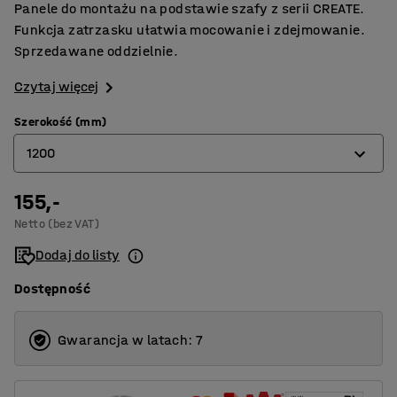
Panele do montażu na podstawie szafy z serii CREATE.
Funkcja zatrzasku ułatwia mocowanie i zdejmowanie.
Sprzedawane oddzielnie.
Czytaj więcej
Szerokość (mm)
1200
155,-
300
Netto (bez VAT)
400
Dodaj do listy
600
Dostępność
800
900
Gwarancja w latach: 7
1200