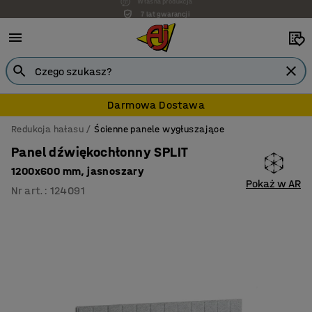
7 lat gwarancji
Darmowa Dostawa
Redukcja hałasu
Ścienne panele wygłuszające
Panel dźwiękochłonny SPLIT
1200x600 mm, jasnoszary
Pokaż w AR
Nr art.
:
124091