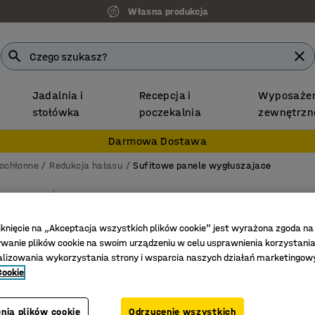
Własna produkcja
Jadalnia i
Recepcja i
Wyposażen
stołówka
poczekalnia
zewnętrzn
Darmowa Dostawa
kochłonne
Redukcja hałasu
Sufitowe panele wygłuszajace
Panel a
Sufitowy
iknięcie na „Akceptacja wszystkich plików cookie” jest wyrażona zgoda na
anie plików cookie na swoim urządzeniu w celu usprawnienia korzystania
Nr art.
:
13
alizowania wykorzystania strony i wsparcia naszych działań marketingow
Cookie
Do różny
Poprawia
Stwórz w
nia plików cookie
Odrzucenie wszystkich