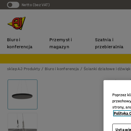
Netto (bez VAT)
Biuro i
Przemysł i
Szatnia i
konferencja
magazyn
przebieralnia
sklep AJ Produkty
Biuro i konferencja
Ścianki działowe i dźwię
Poprzez kl
przechowyw
strony, an
Polityka 
Ustawie