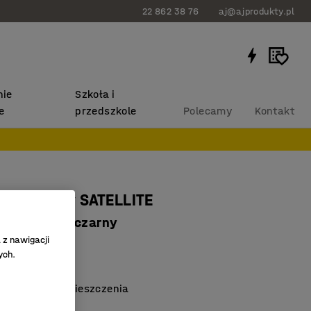
22 862 38 76
aj@ajprodukty.pl
ie
Szkoła i
e
przedszkole
Polecamy
Kontakt
kustyczny SATELLITE
, Ø780 mm, czarny
 z nawigacji
8644
ych.
ch środowisk
 akustykę pomieszczenia
łasne wzory