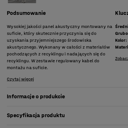
Podsumowanie
Kluc
Wysokiej jakości panel akustyczny montowany na
Średn
suficie, który skutecznie przyczynia się do
Grubo
uzyskania przyjemniejszego środowiska
Kolor
:
akustycznego. Wykonany w całości z materiałów
Mater
pochodzących z recyklingu i nadających się do
Zobac
recyklingu. W zestawie regulowany kabel do
montażu na suficie.
Czytaj więcej
Informacje o produkcie
Oprócz skutecznego tłumienia dźwięku, ten panel akust
Specyfikacja produktu
wnętrz w biurach, salach konferencyjnych, szkołach i pr
są odporne na działanie wody, co czyni je idealnym rozwi