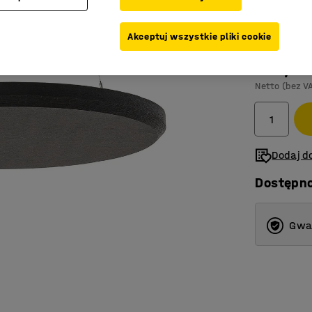
Kolor
:
Czarn
Akceptuj wszystkie pliki cookie
545,-
Netto (bez V
Dodaj do
Dostępn
Gwar