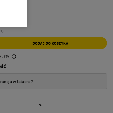
y
AT)
DODAJ DO KOSZYKA
 listy
ość
ancja w latach: 7