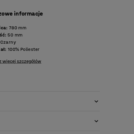
zowe informacje
ica
:
780
mm
ść
:
50
mm
Czarny
iał
:
100% Poliester
z więcej szczegółów
yczny stanowi stylowy element wyposażenia
zestrzeniach publicznych. Panele akustyczne
ązaniem do wilgotnych środowisk, takich jak