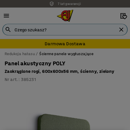
7 lat gwarancji
Darmowa Dostawa
Redukcja hałasu
Ścienne panele wygłuszające
Panel akustyczny POLY
Zaokrąglone rogi, 600x600x56 mm, ścienny, zielony
Nr art.
:
385231