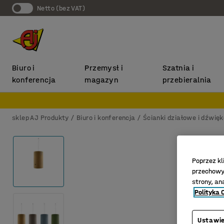
Netto (bez VAT)
Biuro i
Przemysł i
Szatnia i
konferencja
magazyn
przebieralnia
sklep AJ Produkty
Biuro i konferencja
Ścianki działowe i dźwię
Poprzez kl
przechowyw
strony, an
Polityka 
Ustawie