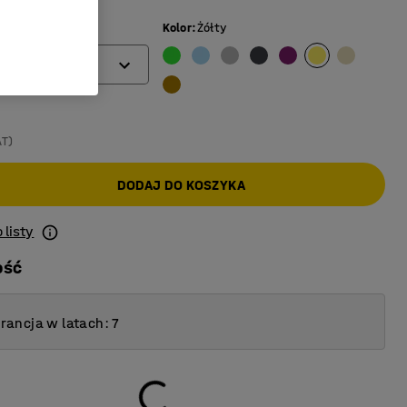
Kolor
:
Żółty
mm)
AT)
DODAJ DO KOSZYKA
 listy
ość
ancja w latach: 7