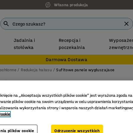
Własna produkcja
Jadalnia i
Recepcja i
Wyposażen
stołówka
poczekalnia
zewnętrzn
Darmowa Dostawa
kochłonne
Redukcja hałasu
Sufitowe panele wygłuszajace
Panel 
Cylinder
iknięcie na „Akceptacja wszystkich plików cookie” jest wyrażona zgoda na
anie plików cookie na swoim urządzeniu w celu usprawnienia korzystania
Nr art.
:
38
alizowania wykorzystania strony i wsparcia naszych działań marketingow
Cookie
Poprawia
Regulow
Estetycz
nia plików cookie
Odrzucenie wszystkich