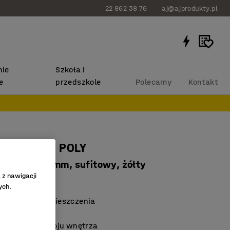
22 862 38 76
aj@ajprodukty.pl
ie
Szkoła i
e
przedszkole
Polecamy
Kontakt
akustyczny POLY
, Ø280x500 mm, sufitowy, żółty
 z nawigacji
5216
ych.
 akustykę pomieszczenia
any przewód
ny detal wystroju wnętrza