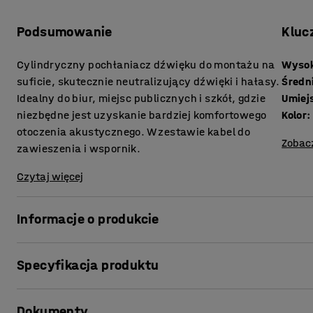
Podsumowanie
Kluc
Cylindryczny pochłaniacz dźwięku do montażu na
Wyso
suficie, skutecznie neutralizujący dźwięki i hałasy.
Średn
Idealny do biur, miejsc publicznych i szkół, gdzie
Umiej
niezbędne jest uzyskanie bardziej komfortowego
Kolor
:
otoczenia akustycznego. W zestawie kabel do
Zobac
zawieszenia i wspornik.
Czytaj więcej
Informacje o produkcie
Za pomocą skutecznych pochłaniaczy dźwięku wyeliminu
Specyfikacja produktu
otoczenie akustyczne! Panele nie tylko wyciszają, ale st
wnętrza. Można go zawiesić na klatkach schodowych lub
Wysokość
:
500
mm
iluzję obniżanego sufitu bez spadku przestronności.
Dokumenty