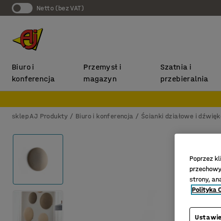
Netto (bez VAT)
Biuro i
Przemysł i
Szatnia i
konferencja
magazyn
przebieralnia
sklep AJ Produkty
Biuro i konferencja
Ścianki działowe i dźwię
Poprzez kl
przechowyw
strony, an
Polityka 
Ustawie