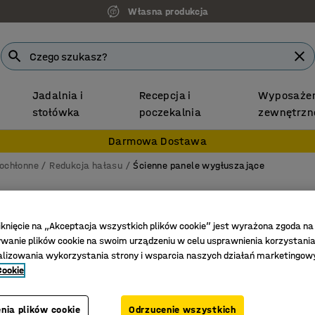
Własna produkcja
Jadalnia i
Recepcja i
Wyposażen
stołówka
poczekalnia
zewnętrzn
Darmowa Dostawa
kochłonne
Redukcja hałasu
Ścienne panele wygłuszające
Panel 
Łukowaty
iknięcie na „Akceptacja wszystkich plików cookie” jest wyrażona zgoda na
anie plików cookie na swoim urządzeniu w celu usprawnienia korzystania
Nr art.
:
38
alizowania wykorzystania strony i wsparcia naszych działań marketingow
Cookie
Do wielu
Poprawia
Estetycz
nia plików cookie
Odrzucenie wszystkich