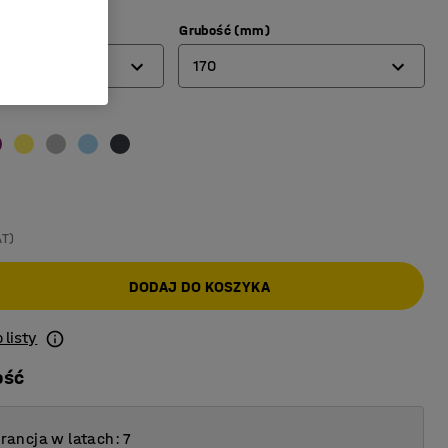
m)
Grubość (mm)
170
140
170
AT)
DODAJ DO KOSZYKA
 listy
ość
ancja w latach: 7