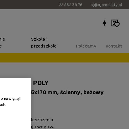
22 862 38 76
aj@ajprodukty.pl
ie
Szkoła i
e
przedszkole
Polecamy
Kontakt
akustyczny POLY
 okrąg, Ø705x170 mm, ścienny, beżowy
 z nawigacji
5157
ych.
 środowisk
 akustykę pomieszczenia
ny detal wystroju wnętrza