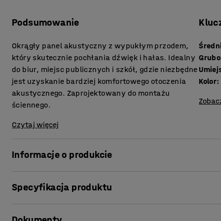
Podsumowanie
Kluc
Okrągły panel akustyczny z wypukłym przodem,
Średn
który skutecznie pochłania dźwięk i hałas. Idealny
Grubo
do biur, miejsc publicznych i szkół, gdzie niezbędne
Umiej
jest uzyskanie bardziej komfortowego otoczenia
Kolor
:
akustycznego. Zaprojektowany do montażu
Zobac
ściennego.
Czytaj więcej
Informacje o produkcie
Za pomocą skutecznych paneli akustycznych wyeliminuje
Specyfikacja produktu
otoczenie akustyczne! Panele nie tylko wyciszają, ale st
wnętrza. Można je montować na ścianach w biurach, st
Średnica
:
705
mm
czy salach zajęciowych.
Dokumenty