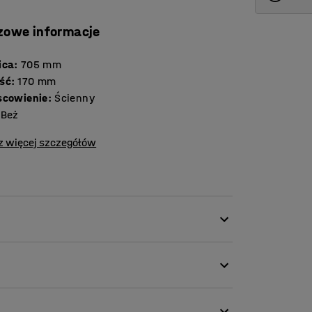
zowe informacje
ica
:
705
mm
ść
:
170
mm
scowienie
:
Ścienny
Beż
z więcej szczegółów
sz hałas oraz stworzysz przyjemne
anowią również elegancki detal wystroju
ołówkach, pomieszczeniach ogólnodostępnych