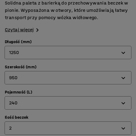
Solidna paleta z barierką do przechowywania beczek w
pionie. Wyposażona w otwory, które umożliwiają łatwy
transport przy pomocy wózka widłowego.
Czytaj więcej
Długość (mm)
1250
Szerokość (mm)
950
950
1250
Pojemność (L)
950
240
1250
Ilość beczek
220
2
240