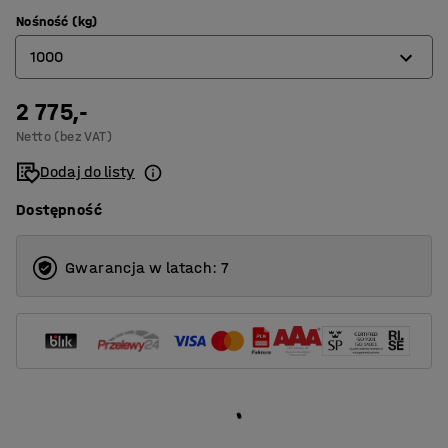
310
Nośność (kg)
1
1000
2
4
2 775,-
500
Netto (bez VAT)
1000
Dodaj do listy
1500
Dostępność
Gwarancja w latach: 7