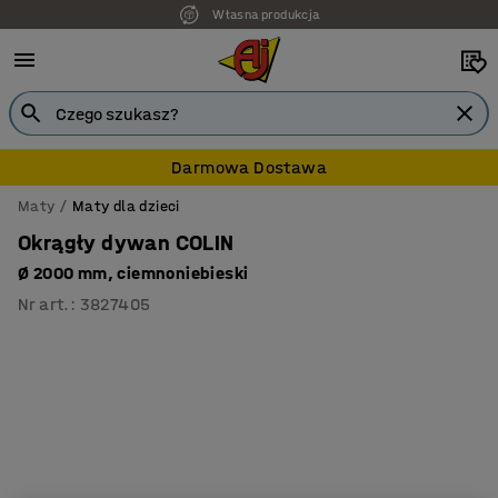
Własna produkcja
7 lat gwarancji
Darmowa Dostawa
Maty
Maty dla dzieci
Okrągły dywan COLIN
Ø 2000 mm, ciemnoniebieski
Nr art.
:
3827405