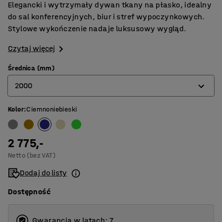
Elegancki i wytrzymały dywan tkany na płasko, idealny
do sal konferencyjnych, biur i stref wypoczynkowych.
Stylowe wykończenie nadaje luksusowy wygląd.
Czytaj więcej
Średnica (mm)
2000
Kolor
:
Ciemnoniebieski
2000
2500
2 775,-
3000
Netto (bez VAT)
3500
Dodaj do listy
Dostępność
Gwarancja w latach: 7