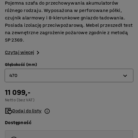
Pojemna szafa do przechowywania akumulatorów
różnego rodzaju. Wyposażona w perforowane półki,
czujnik alarmowy i 8-kierunkowe gniazdo ładowania.
Posiada izolację przeciwpożarową. Mebel przeszedł test
na zewnętrzne zagrożenie pożarowe zgodnie z metodą
SP 2369.
Czytaj więcej
Głębokość (mm)
470
11 099,-
470
Netto (bez VAT)
620
Dodaj do listy
Dostępność