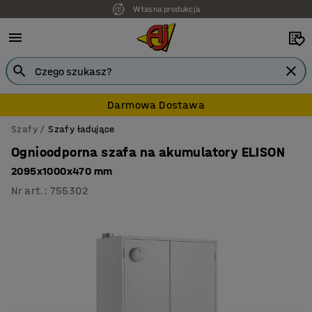
Własna produkcja
Darmowa Dostawa
Szafy
Szafy ładujące
Ognioodporna szafa na akumulatory ELISON
2095x1000x470 mm
Nr art.
:
755302