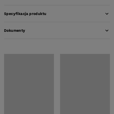
Proste i wszechstronne noże z chowanymi ostrzami do
Specyfikacja produktu
bezpiecznego cięcia materiałów takich jak papier,
tektura i skóra.
Kolor
:
Żółty
Dokumenty
Ilość /opakowanie
:
12
Można używać do pakowania i rozpakowywania
Rekomendowana liczba osób potrzebna
:
1
różnych typów przesyłek.
Szacowany czas przygotowania do użytku/osoba
:
Pobierz instrukcję pielęgnacji
5
Min
Noże mają metalowe końcówki dla dłuższej żywotności.
Waga
:
1,21
kg