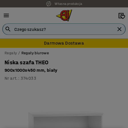
Własna produkcja
7 lat gwarancji
Darmowa Dostawa
Regały
Regały biurowe
Niska szafa THEO
900x1000x450 mm, biały
Nr art.
:
374033