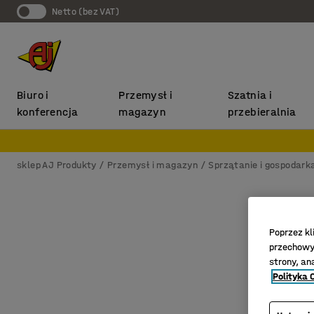
Netto (bez VAT)
Biuro i
Przemysł i
Szatnia i
konferencja
magazyn
przebieralnia
sklep AJ Produkty
Przemysł i magazyn
Sprzątanie i gospodar
Poprzez kl
przechowyw
strony, an
Polityka 