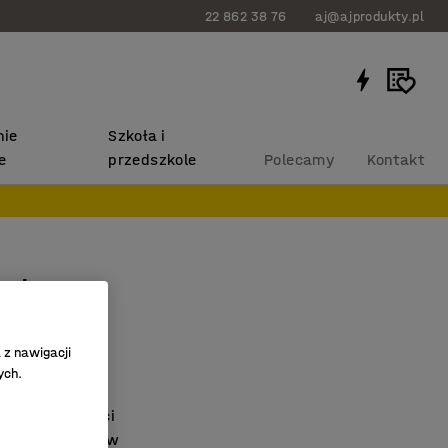
22 862 38 76
aj@ajprodukty.pl
ie
Szkoła i
e
przedszkole
Polecamy
Kontakt
leskopowy
um, 600 mm
090
 z nawigacji
ych.
czny uchwyt
gulacja długości
, ścian i sufitów