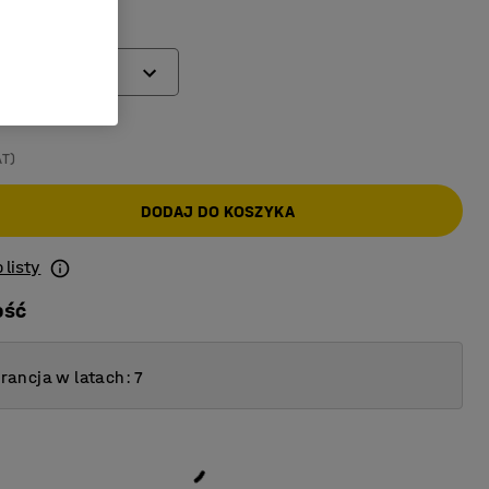
(mm)
AT)
DODAJ DO KOSZYKA
 listy
ość
ancja w latach: 7