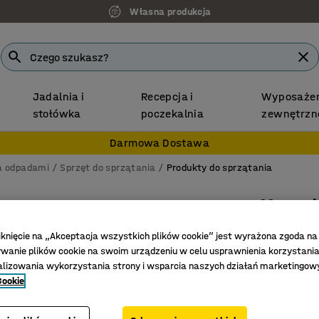
Własna produkcja
Jadalnia i
Recepcja i
Wyposażen
stołówka
poczekalnia
zewnętrzn
Darmowa Dostawa
ka odpadami
Sprzęt do sprzątania
Produkty do sprzątania
Mop te
Alumini
iknięcie na „Akceptacja wszystkich plików cookie” jest wyrażona zgoda na
Nr art.
:
25
anie plików cookie na swoim urządzeniu w celu usprawnienia korzystania
alizowania wykorzystania strony i wsparcia naszych działań marketingow
Ergonomi
Cookie
Łatwa re
Do podłóg