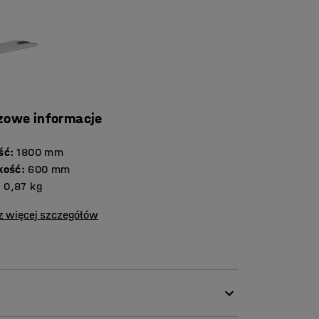
zowe informacje
ść
:
1800
mm
kość
:
600
mm
:
0,87
kg
z więcej szczegółów