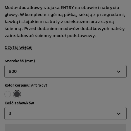
Moduł dodatkowy stojaka ENTRY na obuwie i nakrycia
głowy. W komplecie z górną półką, sekcją z przegrodami,
ławką i stojakiem na buty z ociekaczem oraz szyną
ścienną. Przed dodaniem modułów dodatkowych należy
zainstalować ścienny moduł podstawowy.
Czytaj więcej
Szerokość (mm)
900
Kolor korpusu
:
Antracyt
600
900
Ilość schowków
3
2