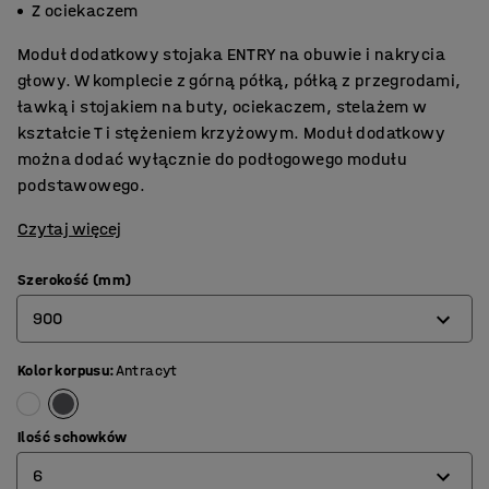
Z ociekaczem
Moduł dodatkowy stojaka ENTRY na obuwie i nakrycia
głowy. W komplecie z górną półką, półką z przegrodami,
ławką i stojakiem na buty, ociekaczem, stelażem w
kształcie T i stężeniem krzyżowym. Moduł dodatkowy
można dodać wyłącznie do podłogowego modułu
podstawowego.
Czytaj więcej
Szerokość (mm)
900
Kolor korpusu
:
Antracyt
600
900
Ilość schowków
6