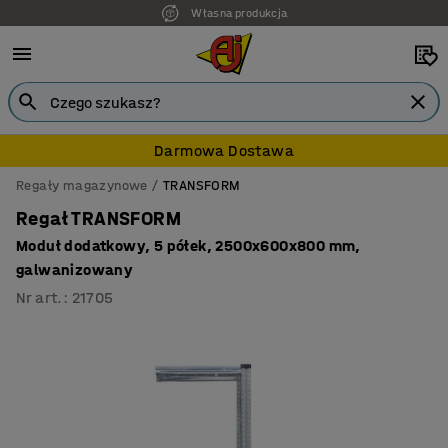
Własna produkcja
7 lat gwarancji
Darmowa Dostawa
Regały magazynowe
TRANSFORM
Regał TRANSFORM
Moduł dodatkowy, 5 półek, 2500x600x800 mm,
galwanizowany
Nr art.
:
21705