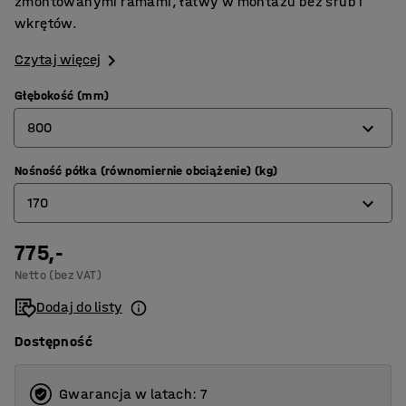
zmontowanymi ramami, łatwy w montażu bez śrub i
wkrętów.
Czytaj więcej
Głębokość (mm)
800
Nośność półka (równomiernie obciążenie) (kg)
320
170
400
500
775,-
100
Netto (bez VAT)
600
120
Dodaj do listy
800
170
Dostępność
200
Gwarancja w latach: 7