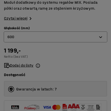
Moduł dodatkowy do systemu regałów MIX. Posiada
półki oraz otwartą ramę ze stężeniem krzyżowym.
Czytaj więcej
Głębokość (mm)
600
1 199,-
400
Netto (bez VAT)
500
Dodaj do listy
600
Dostępność
Gwarancja w latach: 7