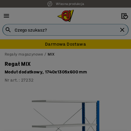
Własna produkcja
7 lat gwarancji
Darmowa Dostawa
Regały magazynowe
MIX
Regał MIX
Moduł dodatkowy, 1740x1305x600 mm
Nr art.
:
27232