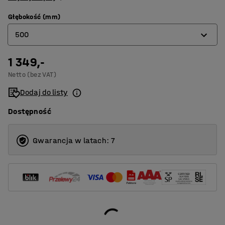
Głębokość (mm)
500
1 349,-
400
Netto (bez VAT)
500
Dodaj do listy
600
Dostępność
Gwarancja w latach: 7