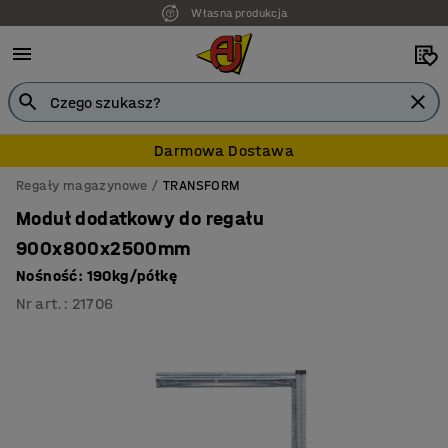
Własna produkcja
Darmowa Dostawa
Regały magazynowe
TRANSFORM
Moduł dodatkowy do regału
900x800x2500mm
Nośność: 190kg/półkę
Nr art.
:
21706