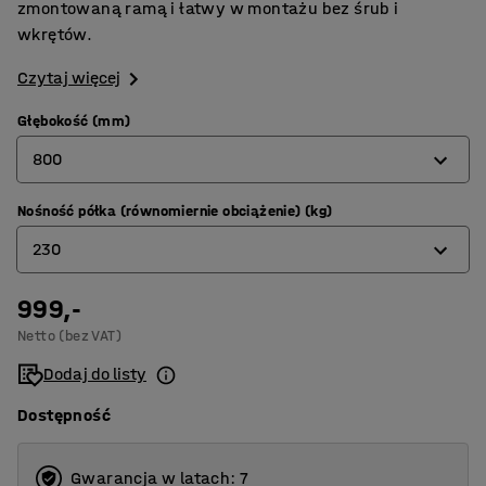
zmontowaną ramą i łatwy w montażu bez śrub i
wkrętów.
Czytaj więcej
Głębokość (mm)
800
Nośność półka (równomiernie obciążenie) (kg)
320
230
400
500
999,-
150
Netto (bez VAT)
600
190
Dodaj do listy
800
230
Dostępność
235
280
Gwarancja w latach: 7