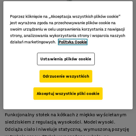
Poprzez kliknięcie na „Akceptacja wszystkich plików cookie”
jest wyrażona zgoda na przechowywanie plików cookie na
swoim urządzeniu w celu usprawnienia korzystania z nawigacji
strony, analizowania wykorzystania strony i wsparcia naszych
działań marketingowych.
Polityka Cookie
Ustawienia plików cookie
Odrzucenie wszystkich
Miękkie i wygodne siedzisko
Akceptuj wszystkie pliki cookie
Łatwe manewrowanie
Regulacja wysokości
Funkcjonalny stołek na kółkach z miękko wyściełanym
siedziskiem z regulacją wysokości. Model wysoki.
Odciąża ciało i niweluje statyczną, wymuszoną pozycję