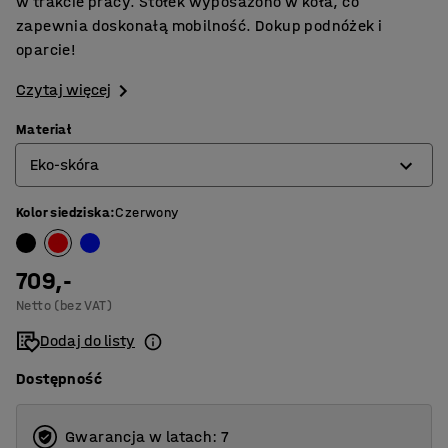
w trakcie pracy. Stołek wyposażono w koła, co
zapewnia doskonałą mobilność. Dokup podnóżek i
oparcie!
Czytaj więcej
Materiał
Eko-skóra
Kolor siedziska
:
Czerwony
Eko-skóra
Mikrofibra
709,-
Netto (bez VAT)
Dodaj do listy
Dostępność
Gwarancja w latach: 7