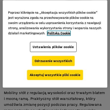
Poprzez kliknięcie na „Akceptacja wszystkich plików cookie”
jest wyrażona zgoda na przechowywanie plików cookie na
swoim urządzeniu w celu usprawnienia korzystania z nawigacji
strony, analizowania wykorzystania strony i wsparcia naszych
działań marketingowych.
Polityka Cookie
Ustawienia plików cookie
Odrzucenie wszystkich
Ręczna regulacja wysokości
Akceptuj wszystkie pliki cookie
Koła skrętne
Trwała powierzchnia z laminatu
Mobilny stół z regulacją wysokości oraz trwałym blatem
i mocną ramą. Praktyczny stół warsztatowy, który
umożliwia zmianę pozycji podczas pracy. Regulowana