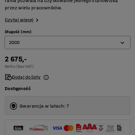
rama pozwala na użytkowanie jednego stanowiska
przez wielu pracowników.
Czytaj więcej
Długość (mm)
2000
2 675,-
1200
Netto (bez VAT)
1500
Dodaj do listy
2000
Dostępność
2500
Gwarancja w latach: 7