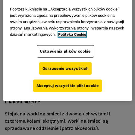
Poprzez kliknięcie na „Akceptacja wszystkich plików cookie”
jest wyrażona zgoda na przechowywanie plików cookie na
swoim urządzeniu w celu usprawnienia korzystania z nawigacji
strony, analizowania wykorzystania strony i wsparcia naszych
działań marketingowych.
Polityka Cookie
Ustawienia plików cookie
Odrzucenie wszystkich
Akceptuj wszystkie pliki cookie
Praktyczne uchwyty
Na worki o poj. 125 L
4 koła skrętne
Stojak na worki na śmieci z dwoma uchwytami i
czterema kołami skrętnymi. Worki na śmieci są
sprzedawane oddzielnie (patrz akcesoria).