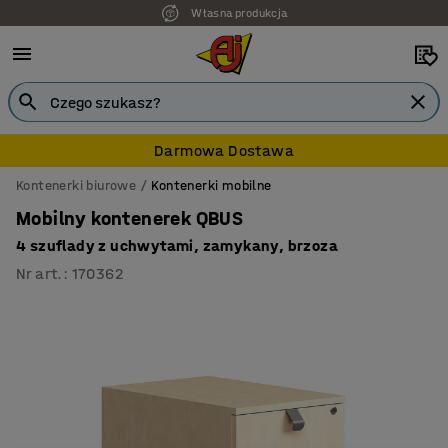
Własna produkcja
7 lat gwarancji
Darmowa Dostawa
Kontenerki biurowe
Kontenerki mobilne
Mobilny kontenerek QBUS
4 szuflady z uchwytami, zamykany, brzoza
Nr art.
:
170362