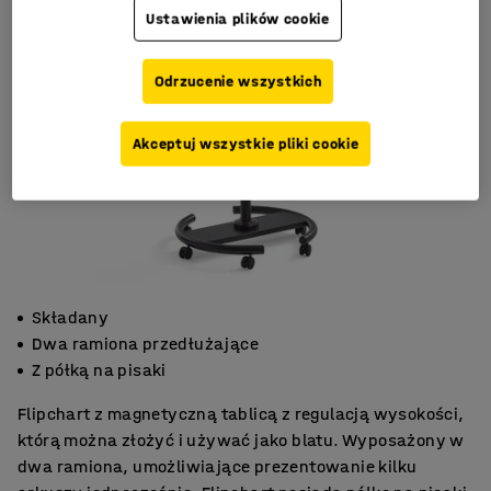
Ustawienia plików cookie
Odrzucenie wszystkich
Akceptuj wszystkie pliki cookie
Składany
Dwa ramiona przedłużające
Z półką na pisaki
Flipchart z magnetyczną tablicą z regulacją wysokości,
którą można złożyć i używać jako blatu. Wyposażony w
dwa ramiona, umożliwiające prezentowanie kilku