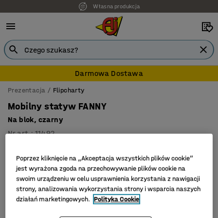
Własna produkcja
Darmowa Dostawa
Prezentacja
Flipcharty
Mobilny statyw FANNY
Na blok, czarny
Nr art.
:
11492
Poprzez kliknięcie na „Akceptacja wszystkich plików cookie”
jest wyrażona zgoda na przechowywanie plików cookie na
swoim urządzeniu w celu usprawnienia korzystania z nawigacji
strony, analizowania wykorzystania strony i wsparcia naszych
działań marketingowych.
Polityka Cookie