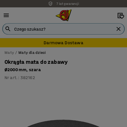
7 lat gwarancji
Darmowa dostawa
Darmowa Dostawa
Maty
Maty dla dzieci
Okrągła mata do zabawy
Ø2000 mm, szara
Nr art.
:
382162