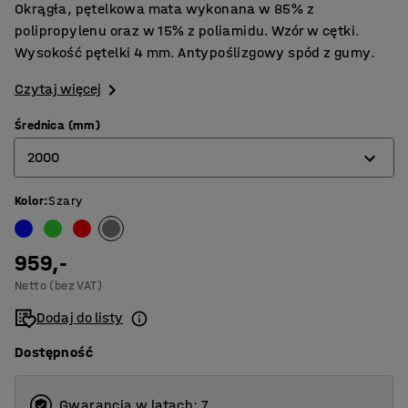
Okrągła, pętelkowa mata wykonana w 85% z
polipropylenu oraz w 15% z poliamidu. Wzór w cętki.
Wysokość pętelki 4 mm. Antypoślizgowy spód z gumy.
Czytaj więcej
Średnica (mm)
2000
Kolor
:
Szary
2000
2500
959,-
Netto (bez VAT)
Dodaj do listy
Dostępność
Gwarancja w latach: 7