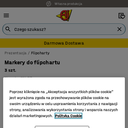
Własna produkcja
Darmowa Dostawa
Prezentacja
Flipcharty
Markery do flipchartu
3 szt.
Nr art.
:
11463
Poprzez kliknięcie na „Akceptacja wszystkich plików cookie”
jest wyrażona zgoda na przechowywanie plików cookie na
swoim urządzeniu w celu usprawnienia korzystania z nawigacji
strony, analizowania wykorzystania strony i wsparcia naszych
działań marketingowych.
Polityka Cookie