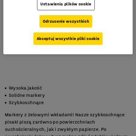
Ustawienia plików cookie
Odrzucenie wszystkich
Akceptuj wszystkie pliki cookie
Wysoka jakość
Solidne markery
Szybkoschnące
Markery z żelowymi wkładami! Nasze szybkoschnące
pisaki piszą zarówno po powierzchniach
suchościeralnych, jak i zwykłym papierze. Po