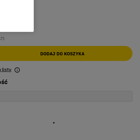
AT)
DODAJ DO KOSZYKA
 listy
ość