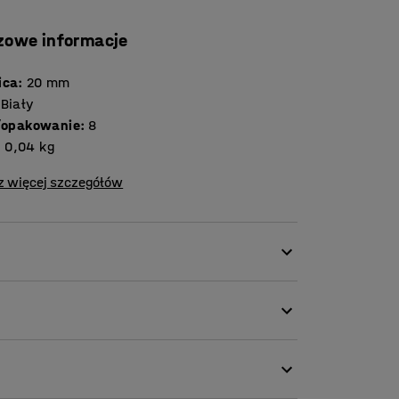
zowe informacje
ica
:
20
mm
Biały
lość /opakowanie
:
8
:
0,04
kg
z więcej szczegółów
tycznej. Używaj ich do mocowania
do tablicy do pisania podczas prezentacji
ieszczania wiadomości i informacji. Magnesy
taśmą lub innym materiałem