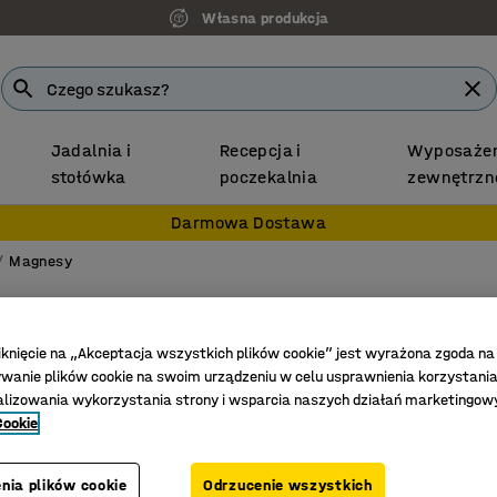
Własna produkcja
Jadalnia i
Recepcja i
Wyposażen
stołówka
poczekalnia
zewnętrzn
Darmowa Dostawa
Magnesy
Magne
8 szt., Ø
iknięcie na „Akceptacja wszystkich plików cookie” jest wyrażona zgoda na
anie plików cookie na swoim urządzeniu w celu usprawnienia korzystania
Nr art.
:
114
alizowania wykorzystania strony i wsparcia naszych działań marketingow
Cookie
Do tabli
Łatwe pr
nia plików cookie
Odrzucenie wszystkich
Niezawod