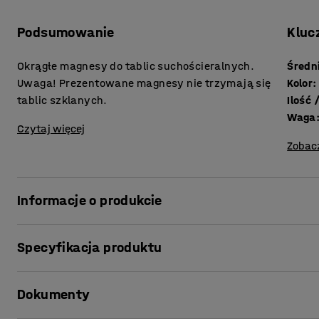
Podsumowanie
Kluc
Okrągłe magnesy do tablic suchościeralnych.
Średn
Uwaga! Prezentowane magnesy nie trzymają się
Kolor
:
tablic szklanych.
I
Waga
Czytaj więcej
Zobac
Informacje o produkcie
Magnesy są idealnym dodatkiem do Twojej tablicy magne
Specyfikacja produktu
diagramów, wydruków i innych dokumentów bezpośrednio 
lub wykorzystaj przestrzeń jako tablicę ogłoszeń do zam
Średnica
:
20
mm
zapewniają swobodę i nie trzeba zawracać sobie głowy 
Dokumenty
Kolor
:
Biały
samoprzylepnym.
Ilość /opakowanie
:
8