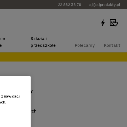
22 862 38 76
aj@ajprodukty.pl
ie
Szkoła i
e
przedszkole
Polecamy
Kontakt
sy
 20 mm, biały
 z nawigacji
23
ych.
c suchościeralnych
zemieszczanie
ne akcesoria