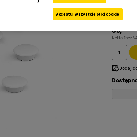
Kolor
:
Biały
Akceptuj wszystkie pliki cookie
35,-
Netto (bez V
Dodaj do
Dostępn