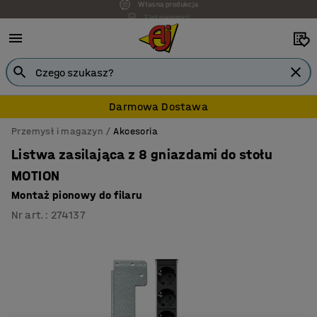
7 lat gwarancji
Darmowa Dostawa
Przemysł i magazyn
Akcesoria
Listwa zasilająca z 8 gniazdami do stołu
MOTION
Montaż pionowy do filaru
Nr art.
:
274137