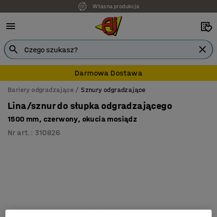
Własna produkcja
Darmowa Dostawa
Bariery odgradzające
Sznury odgradzające
Lina/sznur do słupka odgradzającego
1500 mm, czerwony, okucia mosiądz
Nr art.
:
310826