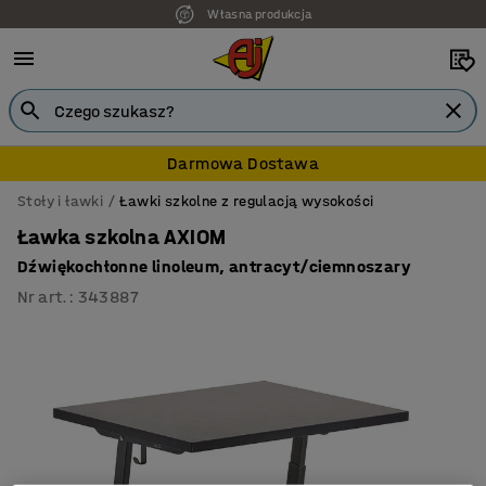
Własna produkcja
Darmowa Dostawa
Stoły i ławki
Ławki szkolne z regulacją wysokości
Ławka szkolna AXIOM
Dźwiękochłonne linoleum, antracyt/ciemnoszary
Nr art.
:
343887