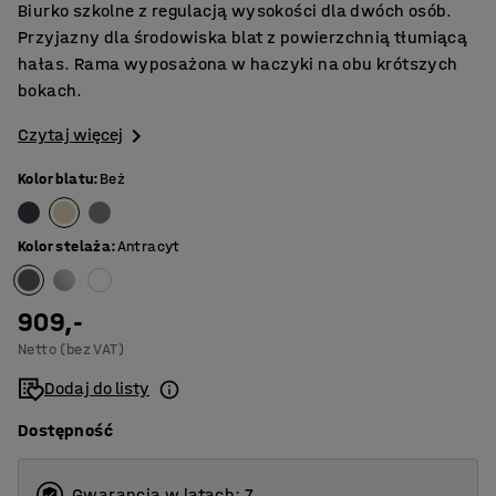
Biurko szkolne z regulacją wysokości dla dwóch osób.
Przyjazny dla środowiska blat z powierzchnią tłumiącą
hałas. Rama wyposażona w haczyki na obu krótszych
bokach.
Czytaj więcej
Kolor blatu
:
Beż
Kolor stelaża
:
Antracyt
909,-
Netto (bez VAT)
Dodaj do listy
Dostępność
Gwarancja w latach: 7