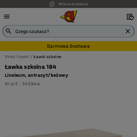
Własna produkcja
Darmowa Dostawa
Stoły i ławki
Ławki szkolne
Ławka szkolna 184
Linoleum, antracyt/beżowy
Nr art.
:
343844