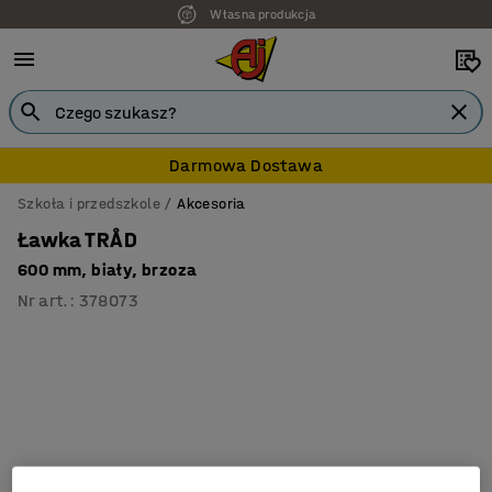
Własna produkcja
Darmowa Dostawa
Szkoła i przedszkole
Akcesoria
Ławka TRÅD
600 mm, biały, brzoza
Nr art.
:
378073