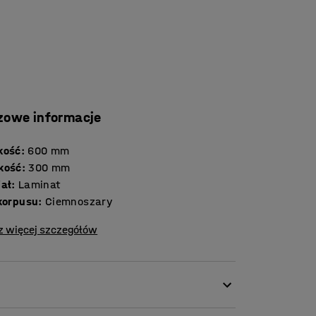
zowe informacje
kość
:
600
mm
kość
:
300
mm
iał
:
Laminat
 korpusu
:
Ciemnoszary
z więcej szczegółów
kcie przebierania w szatni. Prezentowana