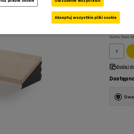
nia plików cookie
Odrzucenie wszystkich
Kolor korpus
Akceptuj wszystkie pliki cookie
149,-
Netto (bez V
Dodaj do
Dostępn
Gwar