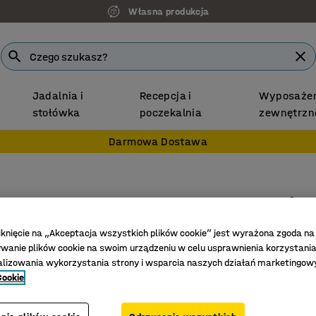
Własna produkcja
Jadalnia i
Recepcja i
Wyposażen
stołówka
poczekalnia
zewnętrzn
Darmowa Dostawa
Ławka 
600 mm, 
iknięcie na „Akceptacja wszystkich plików cookie” jest wyrażona zgoda na
Nr art.
:
37
anie plików cookie na swoim urządzeniu w celu usprawnienia korzystania
alizowania wykorzystania strony i wsparcia naszych działań marketingow
Praktycz
Cookie
Siedzisk
Możliwoś