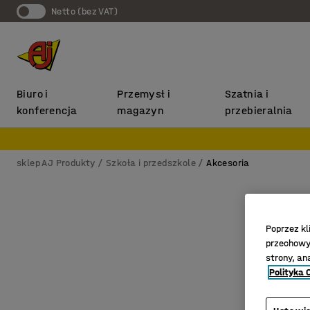
Netto (bez VAT)
Biuro i
Przemysł i
Szatnia i
konferencja
magazyn
przebieralnia
sklep AJ Produkty
Szkoła i przedszkole
Akcesoria
Poprzez kl
przechowyw
strony, an
Polityka 