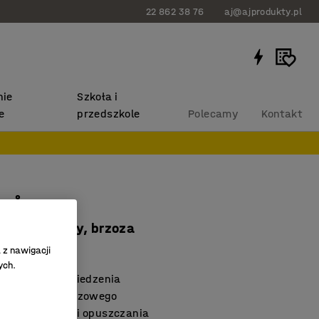
22 862 38 76
aj@ajprodukty.pl
ie
Szkoła i
e
przedszkole
Polecamy
Kontakt
TRÅD
ciemnoszary, brzoza
8072
 z nawigacji
ych.
ne miejsce do siedzenia
o z drewna brzozowego
ć podnoszenia i opuszczania