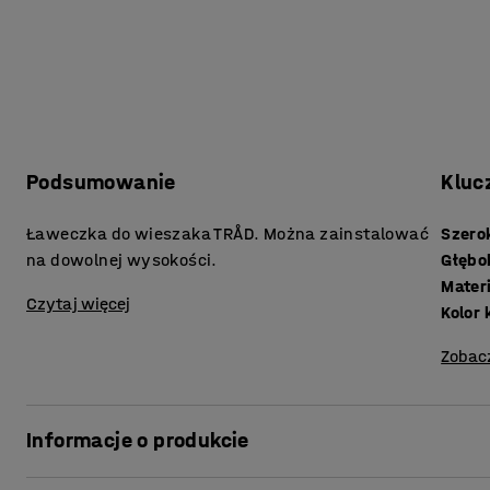
Podsumowanie
Kluc
Ławeczka do wieszaka TRÅD. Można zainstalować
Szero
na dowolnej wysokości.
Głębo
Mater
Czytaj więcej
Kolor
Zobac
Informacje o produkcie
Zapewnij dzieciom praktyczne miejsce do siedzenia w tra