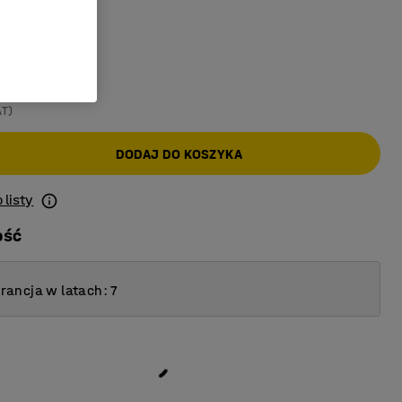
u
:
Ciemnoszary
AT)
DODAJ DO KOSZYKA
 listy
ość
ancja w latach: 7