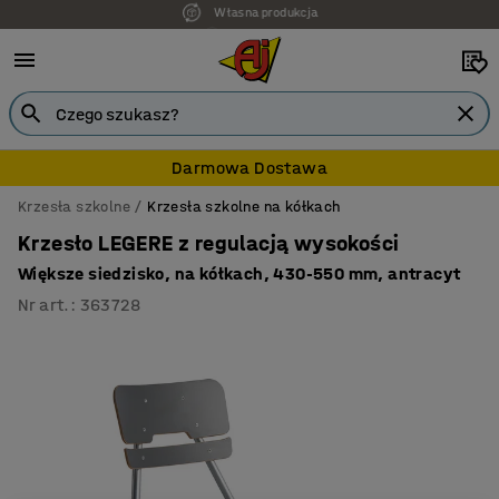
7 lat gwarancji
Darmowa Dostawa
Krzesła szkolne
Krzesła szkolne na kółkach
Krzesło LEGERE z regulacją wysokości
Większe siedzisko, na kółkach, 430-550 mm, antracyt
Nr art.
:
363728