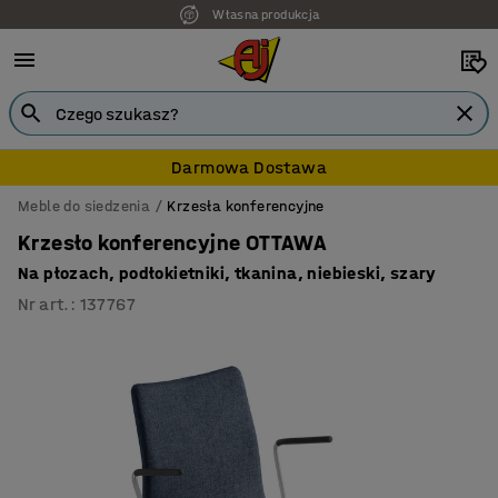
Własna produkcja
7 lat gwarancji
Darmowa Dostawa
Meble do siedzenia
Krzesła konferencyjne
Krzesło konferencyjne OTTAWA
Na płozach, podłokietniki, tkanina, niebieski, szary
Nr art.
:
137767