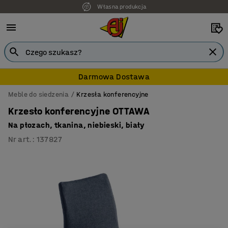
Własna produkcja
7 lat gwarancji
Darmowa Dostawa
Meble do siedzenia
Krzesła konferencyjne
Krzesło konferencyjne OTTAWA
Na płozach, tkanina, niebieski, biały
Nr art.
:
137827