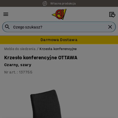
Własna produkcja
7 lat gwarancji
Darmowa Dostawa
Meble do siedzenia
Krzesła konferencyjne
Krzesło konferencyjne OTTAWA
Czarny, szary
Nr art.
:
137755