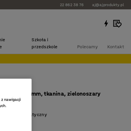
22 862 38 76
aj@ajprodukty.pl
ie
Szkoła i
e
przedszkole
Polecamy
Kontakt
o GANDER
iedzisko 450 mm, tkanina, zielonoszary
 z nawigacji
231
ych.
yl monochromatyczny
cje do wyboru
J Produkty