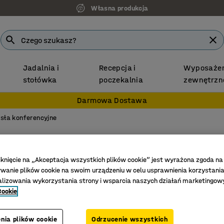
Własna produkcja
Jadalnia i
Recepcja i
Wyposażen
stołówka
poczekalnia
zewnętrzn
Darmowa Dostawa
sła konferencyjne
Krzesł
Płozy, s
iknięcie na „Akceptacja wszystkich plików cookie” jest wyrażona zgoda na
anie plików cookie na swoim urządzeniu w celu usprawnienia korzystania
Nr art.
:
103
alizowania wykorzystania strony i wsparcia naszych działań marketingow
Cookie
Modny st
Różne op
nia plików cookie
Odrzucenie wszystkich
Projekt A