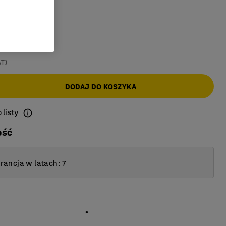
ielony
AT)
DODAJ DO KOSZYKA
 listy
ość
ancja w latach: 7