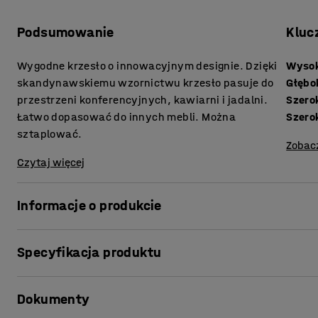
Podsumowanie
Kluc
Wygodne krzesło o innowacyjnym designie. Dzięki
Wysok
skandynawskiemu wzornictwu krzesło pasuje do
Głębo
przestrzeni konferencyjnych, kawiarni i jadalni.
Szero
Łatwo dopasować do innych mebli. Można
Szero
sztaplować.
Zobac
Czytaj więcej
Informacje o produkcie
Krzesło GANDER to modny, ponadczasowy model o unikato
Specyfikacja produktu
środowiskach. Krzesło doskonale prezentuje się w jadalni
miejscach, gdzie potrzeba miejsca do siedzenia. Łatwo k
Wysokość siedziska
:
450
mm
Krzesło jest dostępne w różnych wysokościach. Ten model
Dokumenty
Głębokość siedziska
:
410
mm
Krzesło GANDER charakeryzuje się monochromatycznym de