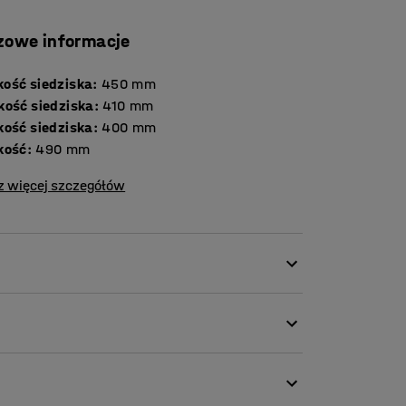
zowe informacje
ość siedziska
:
450
mm
kość siedziska
:
410
mm
kość siedziska
:
400
mm
kość
:
490
mm
z więcej szczegółów
wym designie. Sprawdzi się w wielu różnych
, poczekalni, pokoju spotkań i w innych
omponuje się z otoczeniem.
 posiada lakierowane siedzisko oraz ramę.
signem, dlatego zarówno ramę, jak i