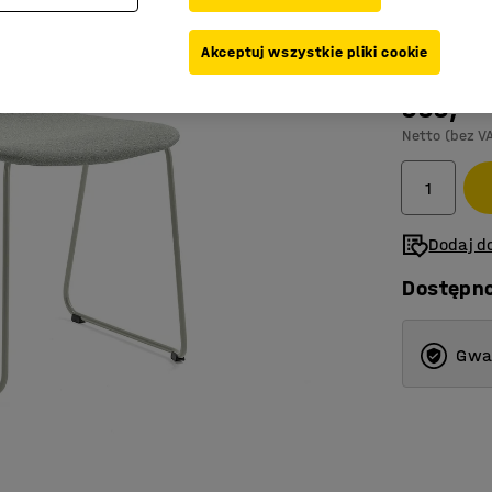
Kolor
:
Szaroz
Akceptuj wszystkie pliki cookie
999,-
Netto (bez V
Dodaj do
Dostępn
Gwar