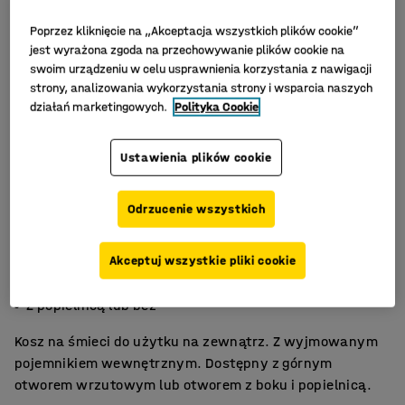
Poprzez kliknięcie na „Akceptacja wszystkich plików cookie”
jest wyrażona zgoda na przechowywanie plików cookie na
swoim urządzeniu w celu usprawnienia korzystania z nawigacji
strony, analizowania wykorzystania strony i wsparcia naszych
działań marketingowych.
Polityka Cookie
Ustawienia plików cookie
Odrzucenie wszystkich
Do użytku na zewnątrz
Akceptuj wszystkie pliki cookie
Wyjmowany pojemnik wewnętrzny
Z popielnicą lub bez
Kosz na śmieci do użytku na zewnątrz. Z wyjmowanym
pojemnikiem wewnętrznym. Dostępny z górnym
otworem wrzutowym lub otworem z boku i popielnicą.