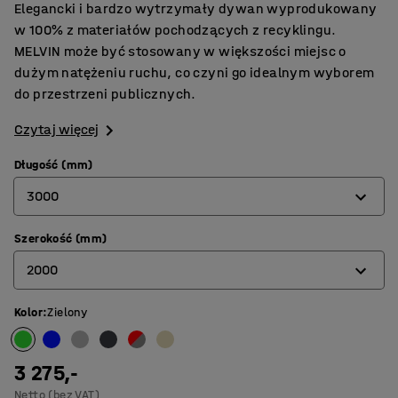
Elegancki i bardzo wytrzymały dywan wyprodukowany
w 100% z materiałów pochodzących z recyklingu.
MELVIN może być stosowany w większości miejsc o
dużym natężeniu ruchu, co czyni go idealnym wyborem
do przestrzeni publicznych.
Czytaj więcej
Długość (mm)
3000
Szerokość (mm)
3000
2000
3600
4400
Kolor
:
Zielony
2000
2400
3 275,-
Netto (bez VAT)