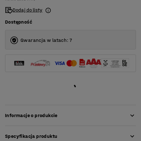
Dodaj do listy
Dostępność
Gwarancja w latach: 7
Informacje o produkcie
Dywan MELVIN jest produkowany z materiałów
Specyfikacja produktu
pochodzących z recyklingu, takich jak sieci rybackie i