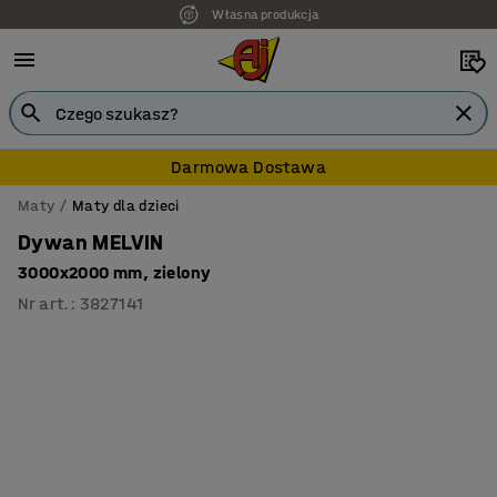
Własna produkcja
7 lat gwarancji
Darmowa Dostawa
Maty
Maty dla dzieci
Dywan MELVIN
3000x2000 mm, zielony
Nr art.
:
3827141