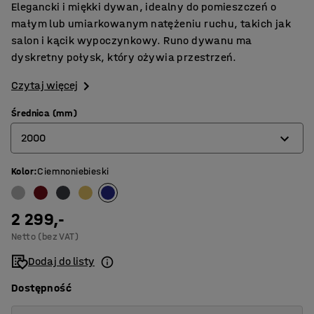
Elegancki i miękki dywan, idealny do pomieszczeń o
małym lub umiarkowanym natężeniu ruchu, takich jak
salon i kącik wypoczynkowy. Runo dywanu ma
dyskretny połysk, który ożywia przestrzeń.
Czytaj więcej
Średnica (mm)
2000
Kolor
:
Ciemnoniebieski
2000
2500
2 299,-
3000
Netto (bez VAT)
3500
Dodaj do listy
Dostępność