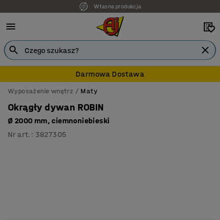
Własna produkcja
7 lat gwarancji
Darmowa Dostawa
Wyposażenie wnętrz
Maty
Okrągły dywan ROBIN
Ø 2000 mm, ciemnoniebieski
Nr art.
:
3827305