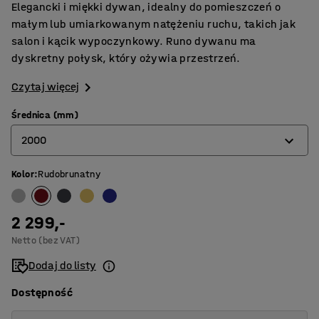
Elegancki i miękki dywan, idealny do pomieszczeń o
małym lub umiarkowanym natężeniu ruchu, takich jak
salon i kącik wypoczynkowy. Runo dywanu ma
dyskretny połysk, który ożywia przestrzeń.
Czytaj więcej
Średnica (mm)
2000
Kolor
:
Rudobrunatny
2000
2500
2 299,-
3000
Netto (bez VAT)
3500
Dodaj do listy
Dostępność