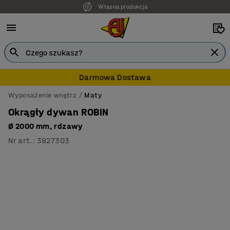
Własna produkcja
Darmowa Dostawa
Wyposażenie wnętrz
Maty
Okrągły dywan ROBIN
Ø 2000 mm, rdzawy
Nr art.
:
3827303