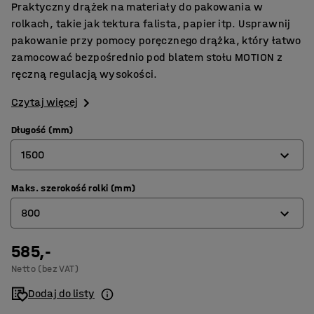
Praktyczny drążek na materiały do pakowania w
rolkach, takie jak tektura falista, papier itp. Usprawnij
pakowanie przy pomocy poręcznego drążka, który łatwo
zamocować bezpośrednio pod blatem stołu MOTION z
ręczną regulacją wysokości.
Czytaj więcej
Długość (mm)
1500
Maks. szerokość rolki (mm)
1500
800
2000
585,-
800
Netto (bez VAT)
1300
Dodaj do listy